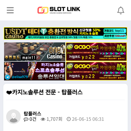
❤️카지노솔루션 전문 - 탑플러스
탑플러스
0건
1,707회
26-06-15 06:31