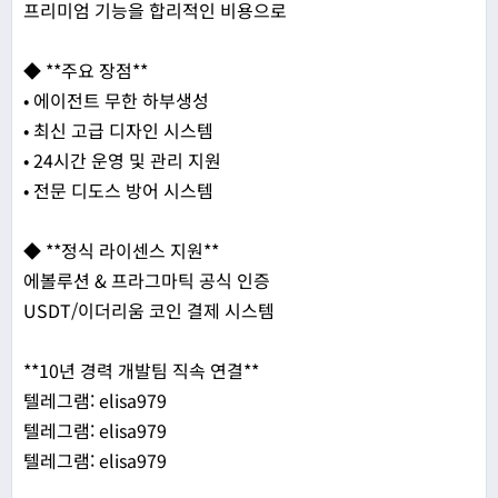
프리미엄 기능을 합리적인 비용으로
◆ **주요 장점**
• 에이전트 무한 하부생성
• 최신 고급 디자인 시스템
• 24시간 운영 및 관리 지원
• 전문 디도스 방어 시스템
◆ **정식 라이센스 지원**
에볼루션 & 프라그마틱 공식 인증
USDT/이더리움 코인 결제 시스템
**10년 경력 개발팀 직속 연결**
텔레그램: elisa979
텔레그램: elisa979
텔레그램: elisa979