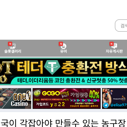
N
N
N
슬롯갤러리
유머
자유게시판
국이 각잡아야 만들수 있는 농구장