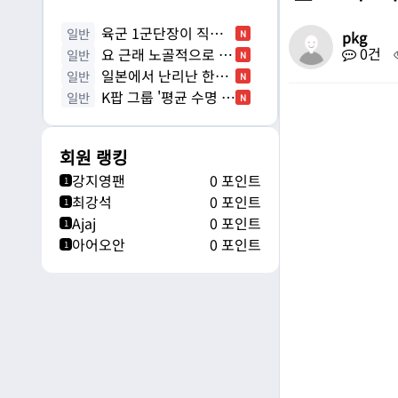
육군 1군단장이 직무
일반
N
pkg
0건
배제된 이유
요 근래 노골적으로 코
일반
N
리아 패싱당하고 있는 것
일본에서 난리난 한국
일반
N
국적 인플루언서의 대형사고
K팝 그룹 '평균 수명 4
일반
N
년'... 데뷔해도 단 1%…
회원 랭킹
강지영팬
0 포인트
1
최강석
0 포인트
1
Ajaj
0 포인트
1
아어오안
0 포인트
1