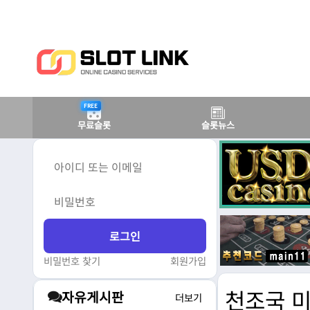
FREE
무료슬롯
슬롯뉴스
비밀번호 찾기
회원가입
천조국 미
자유게시판
더보기