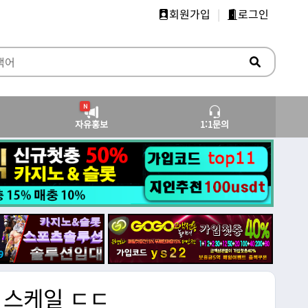
회원가입
|
로그인
N
자유홍보
1:1문의
 스케일 ㄷㄷ