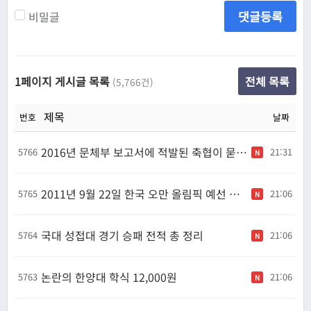
댓글등록
비밀글
1페이지 게시글 목록
전체 목록
(5,766건)
제목
번호
날짜
2016년 문체부 보고서에 적발된 축협이 묻힌 이유
5766
21:31
N
2011년 9월 22일 한국 오만 올림픽 예선 심판
5765
21:06
N
국대 성접대 경기 승패 전적 총 정리
5764
21:06
N
논란의 한양대 학식 12,000원
5763
21:06
N