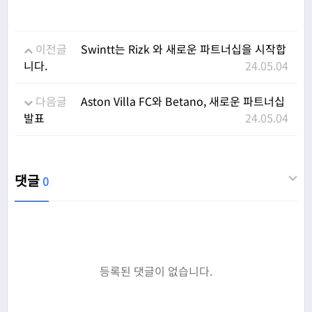
이전글
Swintt는 Rizk 와 새로운 파트너십을 시작합
니다.
24.05.04
다음글
Aston Villa FC와 Betano, 새로운 파트너십
발표
24.05.04
댓글
0
등록된 댓글이 없습니다.