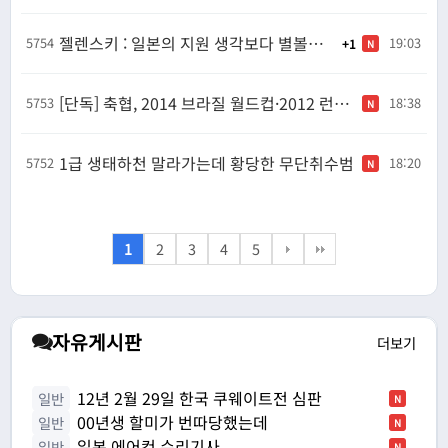
젤렌스키 : 일본의 지원 생각보다 별볼일 없다
5754
19:03
1
N
[단독] 축협, 2014 브라질 월드컵·2012 런던 올림픽 예선전 등 심판에 수차례 성접대
5753
18:38
N
1급 생태하천 말라가는데 황당한 무단취수범
5752
18:20
N
1
2
3
4
5
자유게시판
더보기
12년 2월 29일 한국 쿠웨이트전 심판
일반
N
00년생 할미가 번따당했는데
일반
N
일본 에어컨 수리기사
일반
N