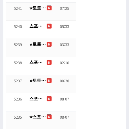
​​​​​​​⭐️토토사이트제작 탑플러스솔루션⭐️
5241
07:25
N
스포츠중계 스포츠중계 BJ라이브 올인원 플랫폼 | 링크티비
5240
05:33
N
​​​​​​​⭐️토토사이트임대 탑플러스솔루션⭐️
5239
03:33
N
스포츠실시간중계 스포츠실시간중계 BJ라이브 올인원 플랫폼 | 링크티비
5238
02:10
N
​​​​​​​⭐️토토사이트샘플 탑플러스솔루션⭐️
5237
00:28
N
스포츠시청 스포츠시청 BJ라이브 올인원 플랫폼 | 링크티비
5236
08-07
N
​​​​​​​⭐️스포츠토토솔루션 탑플러스솔루션⭐️
5235
08-07
N