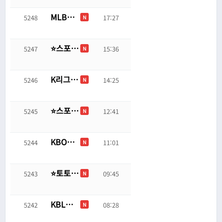
MLB중계 MLB중계 BJ라이브 올인원 플랫폼 | 링크티비
5248
17:27
N
​​​​​​​⭐️스포츠솔루션분양 탑플러스솔루션⭐️
5247
15:36
N
K리그중계 K리그중계 BJ라이브 올인원 플랫폼 | 링크티비
5246
14:25
N
​​​​​​​⭐️스포츠솔루션가격 탑플러스솔루션⭐️
5245
12:41
N
KBO중계 KBO중계 BJ라이브 올인원 플랫폼 | 링크티비
5244
11:01
N
​​​​​​​⭐️토토솔루션분양 탑플러스솔루션⭐️
5243
09:45
N
KBL중계 KBL중계 BJ라이브 올인원 플랫폼 | 링크티비
5242
08:28
N